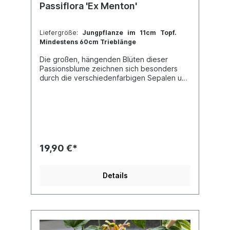
Passiflora 'Ex Menton'
Liefergröße:
Jungpflanze im 11cm Topf.
Mindestens 60cm Trieblänge
Die großen, hängenden Blüten dieser
Passionsblume zeichnen sich besonders
durch die verschiedenfarbigen Sepalen und
Petalen aus. Das bedeutet, dass die
Blütenblätter im Wechsel pink und weiß
sind. Die Herkunft dieser Tacsonien
Hybride ist unbekannt. Im Sommer sollte
diese Hybride am besten im freien Kultiviert
werden, wobei ein Teilbeschatteter, eher
kühlerer Standort sich am besten eignet.
19,90 €*
Wunderbar für die Kübelkultur
geeignet.Jede Pflanze ist einzigartig. Im
Shop siehst du Beispielfotos, damit Du ein
Details
grobes Bild davon hast, wie die Pflanzen in
etwa aussehen, wenn du sie
erhältst.Kreuzung: unbekannt x unbekannt