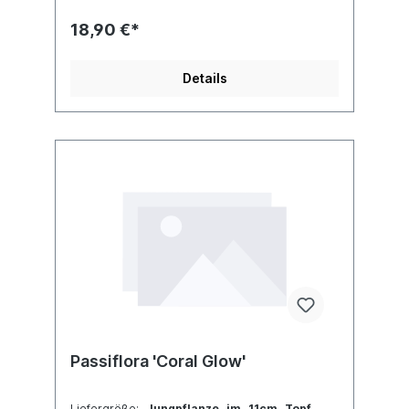
Pracht.Jede Pflanze ist einzigartig. Im Shop
siehst du Beispielfotos, damit Du ein grobes
18,90 €*
Bild davon hast, wie die Pflanzen in etwa
aussehen, wenn du sie
erhältst.Kreuzung: unbekannt x unbekannt
Details
Passiflora 'Coral Glow'
Liefergröße:
Jungpflanze im 11cm Topf.