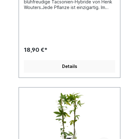
blühfreudige Tacsonien-Hybride von Henk
Wouters.Jede Pflanze ist einzigartig. Im
Shop siehst du Beispielfotos, damit Du ein
grobes Bild davon hast, wie die Pflanzen in
etwa aussehen, wenn du sie
erhältst.Kreuzung: unbekannt x unbekannt
18,90 €*
Details