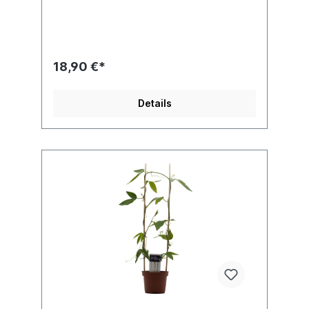
sommerlichen Standort im Freien. Ideal für
die Kübelkultur geeignet. Jede Pflanze ist
einzigartig. Im Shop siehst du Beispielfotos,
damit Du ein grobes Bild davon hast, wie
die Pflanzen in etwa aussehen, wenn du sie
18,90 €*
erhältst. Kreuzung: unbekannt x unbekannt
Details