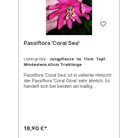
Passiflora 'Coral Sea'
Liefergröße:
Jungpflanze im 11cm Topf.
Mindestens 60cm Trieblänge
Passiflora 'Coral Sea' ist in vielerlei Hinsicht
der Passiflora 'Coral Glow' sehr ähnlich. Es
handelt sich bei beiden um mäßig
blühfreudige Tacsonien-Hybride, welche
sich gut für die Kübelkultur eignen, wobei
sie eine nächtliche Temperaturabsenkung
sehr schätzt und langfristig zu hohe
Temperaturen nicht so gut verträgt.Jede
Pflanze ist einzigartig. Im Shop siehst du
Beispielfotos, damit Du ein grobes Bild
18,90 €*
davon hast, wie die Pflanzen in etwa
aussehen, wenn du sie