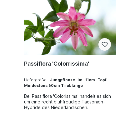
Passiflora 'Colorrissima'
Liefergröße:
Jungpflanze im 11cm Topf.
Mindestens 60cm Trieblänge
Bei Passiflora 'Colorissima' handelt es sich
um eine recht blühfreudige Tacsonien-
Hybride des Niederländischen
Züchters Henk Wouters. Sie eignet sich
wunderbar für die Kübelkultur, wobei sie im
Sommer einen kühleren, etwas schattigeren
Standort im Freien bevorzugt. Die
hängenden Blüten sind eine wahre