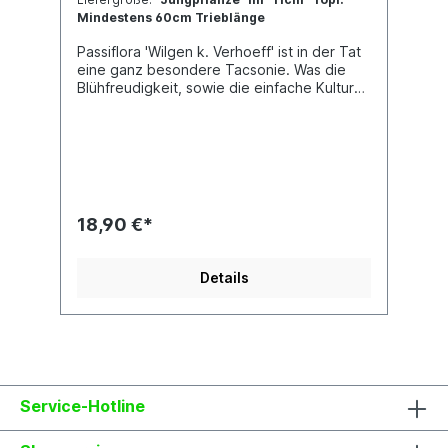
Mindestens 60cm Trieblänge
Passiflora 'Wilgen k. Verhoeff' ist in der Tat
eine ganz besondere Tacsonie. Was die
Blühfreudigkeit, sowie die einfache Kultur
anbelangt, ist diese Kreuzung unter den
Tacsonien eine Besonderheit.
Üblicherweise ist Anfängern tendenziell
eher vom Subgenus Tacsonia abzuraten,
aufgrund der anspruchsvolleren Kultur, da
ist diese wunderschöne Züchtung mit den
prächtigen, hängenden Blüten eine tolle
18,90 €*
Ausnahme. Obwohl kurzzeitig Frost kein
Problem darstellt, sollte die Überwinterung
besser bei ca. 5°C erfolgen.Jede Pflanze
Details
ist einzigartig. Im Shop siehst du
Beispielfotos, damit Du ein grobes Bild
davon hast, wie die Pflanzen in etwa
aussehen, wenn du sie
erhältst.Kreuzung: P. insignis x P. mixta
Service-Hotline