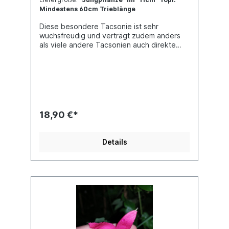
Mindestens 60cm Trieblänge
Diese besondere Tacsonie ist sehr
wuchsfreudig und verträgt zudem anders
als viele andere Tacsonien auch direkte
Sonne weit besser. Wunderbar für die
Kübelkultur geeignet.Jede Pflanze ist
einzigartig. Im Shop siehst du Beispielfotos,
damit Du ein grobes Bild davon hast, wie
die Pflanzen in etwa aussehen, wenn du sie
erhältst.Kreuzung: (P. tripartita var.
mollissima x P. manicata) x P. jamesonii (?)
18,90 €*
Details