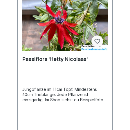
Passiflora 'Hetty Nicolaas'
Jungpflanze im 11cm Topf. Mindestens
60cm Trieblänge. Jede Pflanze ist
einzigartig. Im Shop siehst du Beispielfotos,
damit Du ein grobes Bild davon hast, wie
die Pflanzen in etwa aussehen, wenn du sie
erhältst. Kreuzung: P. antioquiensis x P.
manicata