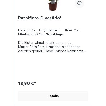
Passiflora 'Divertido'
Liefergröße:
Jungpflanze im 11cm Topf.
Mindestens 60cm Trieblänge
Die Blüten ähneln stark denen, der
Mutter Passiflora luzmarina, sind jedoch
deutlich größer. Diese Hybride kommt mit
wärmeren Temperaturen während des
Sommers besser zurecht, als viele
andere Tacsonien. Jede Pflanze ist
einzigartig. Im Shop siehst du Beispielfotos,
damit Du ein grobes Bild davon hast, wie
die Pflanzen in etwa aussehen, wenn du sie
erhältst.Kreuzung: (P. tarminiana x P. mixta)
18,90 €*
x P. luzmarina
Details