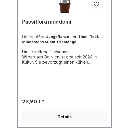
Passiflora mandonii
Liefergröße:
Jungpflanze im 11cm Topf.
Mindestens 60cm Trieblänge
Diese seltene Tacsonien
Wildart aus Bolivien ist erst seit 2024 in
Kultur. Sie bevorzugt einen kühlen
Standort, wobei auch eine nächtliche
Temperaturabsenkung für die erfolgreiche
Kultur hilfreich ist. Jede Pflanze ist
einzigartig. Im Shop siehst du Beispielfotos,
damit Du ein grobes Bild davon hast, wie
die Pflanzen in etwa aussehen, wenn du sie
erhältst.
23,90 €*
Details