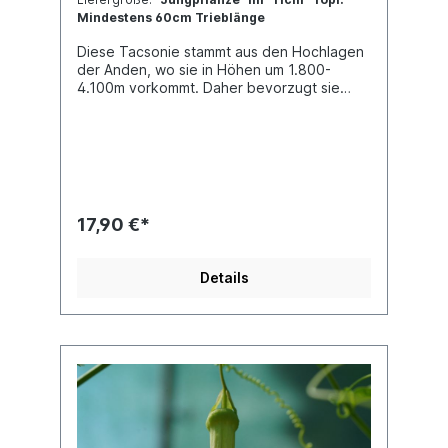
Mindestens 60cm Trieblänge
Diese Tacsonie stammt aus den Hochlagen
der Anden, wo sie in Höhen um 1.800-
4.100m vorkommt. Daher bevorzugt sie
einen sommerlichen Standort im Freien,
wobei es nicht zu heiß werden sollte. Jede
Pflanze ist einzigartig. Im Shop siehst du
Beispielfotos, damit Du ein grobes Bild
davon hast, wie die Pflanzen in etwa
aussehen, wenn du sie erhältst.
17,90 €*
Details