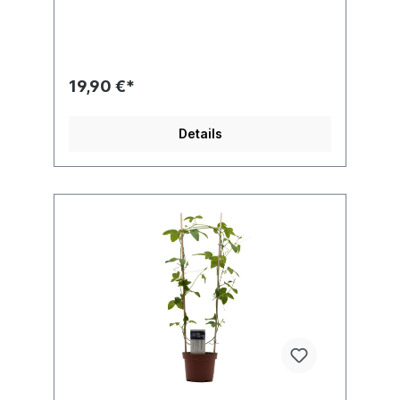
handelt es sich hierbei leider um einen der
eher blühfaulen Vertreter unter
den Tacsonien. Jede Pflanze ist einzigartig.
Im Shop siehst du Beispielfotos, damit Du
ein grobes Bild davon hast, wie die
19,90 €*
Pflanzen in etwa aussehen, wenn du sie
erhältst. Fundort: -4.204105, -79.43573
Details