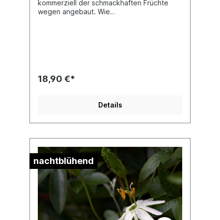
kommerziell der schmackhaften Früchte
wegen angebaut. Wie
alle Tacsonien bevorzugt sie einen etwas
kühleren Standort, weshalb sie den Sommer
über im Freien verbringen sollte. Sie eignet
sich wunderbar als Kübelpflanze. Teilweise
ist diese Art auch unter dem Namen
Passiflora mollissima im Umlauf. Jede
Pflanze ist einzigartig. Im Shop siehst du
18,90 €*
Beispielfotos, damit Du ein grobes Bild
davon hast, wie die Pflanzen in etwa
aussehen, wenn du sie erhältst.
Details
nachtblühend