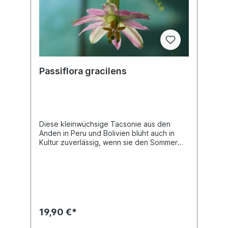
Passiflora gracilens
Diese kleinwüchsige Tacsonie aus den
Anden in Peru und Bolivien blüht auch in
Kultur zuverlässig, wenn sie den Sommer
über einen möglichst kühlen Platz im Freien
(zum Beispiel unter einem
schattenspendenden Baum) bekommt.
Nicht nur die Blüten dieser Tacsonien-
Wildart sind sehr klein, auch die Triebe und
Blätter sind geradezu winzig. Jede Pflanze
ist einzigartig. Im Shop siehst du
19,90 €*
Beispielfotos, damit Du ein grobes Bild
davon hast, wie die Pflanzen in etwa