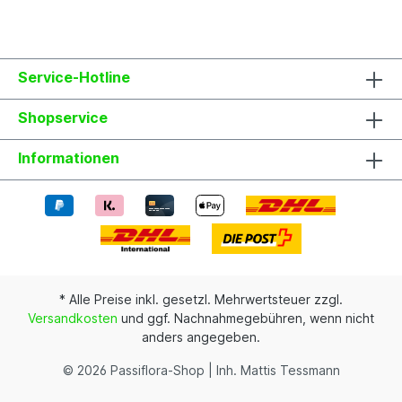
wunderbare Wildart sollte auf keiner
Terrasse fehlen und ist eine wunderbare
Bereicherung in lauen Sommernächten.
Jede Pflanze ist einzigartig. Im Shop siehst
du Beispielfotos, damit Du ein grobes Bild
Service-Hotline
davon hast, wie die Pflanzen in etwa
aussehen, wenn du sie erhältst.
Shopservice
Informationen
* Alle Preise inkl. gesetzl. Mehrwertsteuer zzgl.
Versandkosten
und ggf. Nachnahmegebühren, wenn nicht
anders angegeben.
© 2026 Passiflora-Shop | Inh. Mattis Tessmann