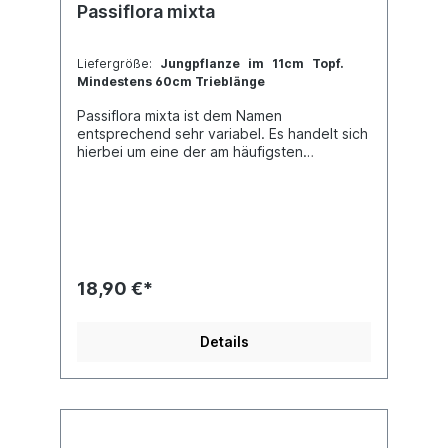
Passiflora mixta
Liefergröße:
Jungpflanze im 11cm Topf.
Mindestens 60cm Trieblänge
Passiflora mixta ist dem Namen
entsprechend sehr variabel. Es handelt sich
hierbei um eine der am häufigsten
anzutreffenden Passionsblumen in den
Hochlagen der Anden. Ihre Blattform, als
auch die Farbe der Blüten zeigen sich in
unterschiedlichsten Formen. Die
dreilappigen, grünen Blätter sind am Rand
gesägt und werden bei intensiver
Sonneneinstrahlung dunkelgrün und ledrig
18,90 €*
glänzend. Die einzelnen Blattlappen sind
dabei mal mehr oder weniger breit und
könne auch hellgrün ausfallen. Sie werden
Details
ca. 12x19cm groß. Ein
Alleinstellungsmerkmal von Passiflora mixta
sind die Blüten, denn diese sind im
Gegensatz zu anderen Tacsonien aufrecht
stehend und nicht hängend angeordnet.
Ihre Farbe reicht von Orange-rot bis Pink