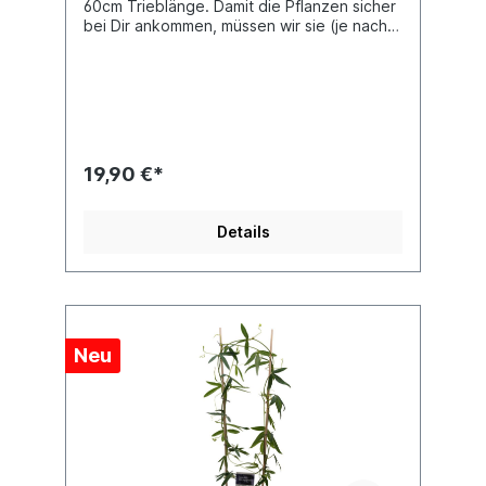
60cm Trieblänge. Damit die Pflanzen sicher
bei Dir ankommen, müssen wir sie (je nach
Größe) teilweise mehrmals im Kreis
aufbinden. Nach Erhalt solltest Du die
Pflanzen möglichst zeitnah aus diesem
"Kreiswuchs" befreien, damit sie sich
prächtig entfalten können. Weitere Infos zur
Pflege deiner Passionsblumen findest
du hier. Bei den Fotos der Jungpflanzen
19,90 €*
handelt es sich um Beispielbilder. Jede
Pflanze ist einzigartig, daher haben wir
immer 2 Beispielfotos eingefügt, sodass du
Details
ein grobes Bild davon hast, wie die
Pflanzen in etwa aussehen, wenn du sie
erhältst.
Neu