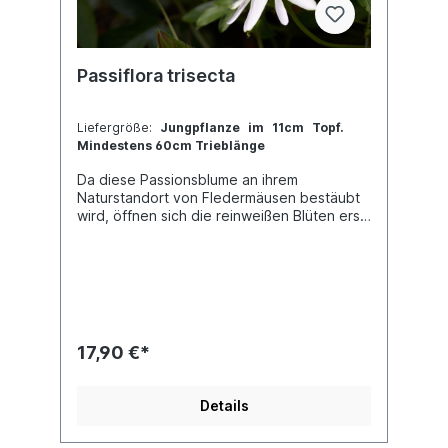
Passiflora trisecta
Liefergröße:
Jungpflanze im 11cm Topf.
Mindestens 60cm Trieblänge
Da diese Passionsblume an ihrem
Naturstandort von Fledermäusen bestäubt
wird, öffnen sich die reinweißen Blüten erst
in der Abenddämmerung. Damit die
Fledermäuse besser an den Nektar
gelangen können, bieten die Blüten im
Zentrum eine auffallend große Öffnung und
der Strahlenkranz ist bei dieser Art stark
zurückgebildet. Auch sind die Staubbeutel
entsprechend angepasst an die nächtlichen
17,90 €*
Bestäuber ausgerichtet. Die Blätter sind,
wie der Name es bereits andeutet
dreigeteilt, sowie deutlich behaart. Beim
Details
Berühren verströmen sie einen recht
intensiven Duft. Diese