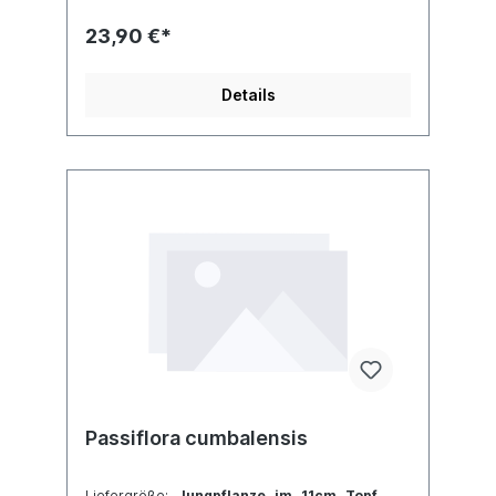
davon hast, wie die Pflanzen in etwa
aussehen, wenn du sie erhältst.
23,90 €*
Details
Passiflora cumbalensis
Liefergröße:
Jungpflanze im 11cm Topf.