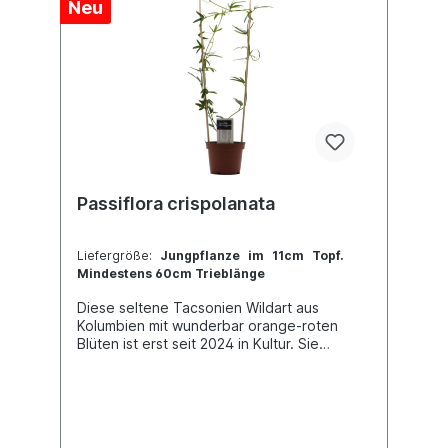
Neu
Passiflora crispolanata
Liefergröße:
Jungpflanze im 11cm Topf.
Mindestens 60cm Trieblänge
Diese seltene Tacsonien Wildart aus
Kolumbien mit wunderbar orange-roten
Blüten ist erst seit 2024 in Kultur. Sie
bevorzugt einen kühlen Standort, wobei
auch eine nächtliche Temperaturabsenkung
für die erfolgreiche Kultur hilfreich ist. Jede
Pflanze ist einzigartig. Im Shop siehst du
Beispielfotos, damit Du ein grobes Bild