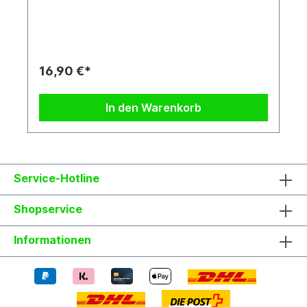
auf einer hellen Fensterbank, draußen im Kübel,
oder sogar ausgepflanzt im Garten. P. caerulea
stammt aus den Gebirgszügen Nordargentiniens
bzw. Südbrasiliens und ist daher kältetoleranter
als die meisten anderen Passionsblumen. Die
winterharte Blaue Passionsblume wächst im Laufe
16,90 €*
der Jahre zu enormer Größe heran und kann in
einem Jahr hunderte Blüten öffnen. Bestäubt man
sie mit dem Pollen einer anderen, geeigneten
In den Warenkorb
Passionsblume, bildet sie gelb-orange, essbare
Früchte, welche allerdings nicht sonderlich
schmackhaft sind. Das Fruchtfleisch ist blutrot.
Diese Variante der P. caerulea stammt, wie der
Name es bereits verrät aus Brasilien. Jede
Pflanze ist einzigartig. Im Shop siehst du
Service-Hotline
Beispielfotos, damit Du ein grobes Bild davon
hast, wie die Pflanzen in etwa aussehen, wenn du
Shopservice
sie erhältst.
Informationen