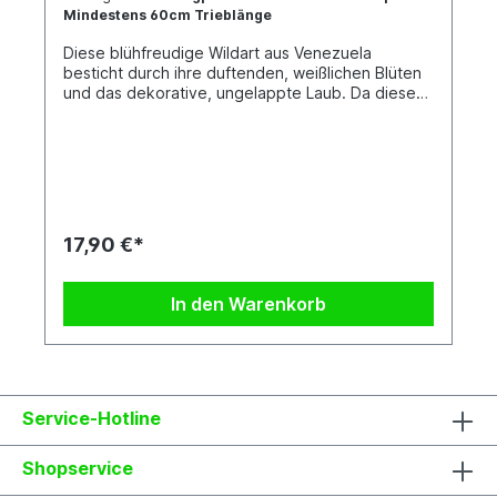
Mindestens 60cm Trieblänge
Diese blühfreudige Wildart aus Venezuela
besticht durch ihre duftenden, weißlichen Blüten
und das dekorative, ungelappte Laub. Da diese
Art teilweise empfindlich auf nasse Wurzeln
reagiert, sollte sie eher vorsichtig gegossen
werden. Gut für die Kübelkultur oder ein
beheizten Wintergärten / Gewächshaus geeignet,
wobei sie auch am Fensterbrett erfolgreich
kultiviert werden kann. Jede Pflanze ist
einzigartig. Im Shop siehst du Beispielfotos, damit
17,90 €*
Du ein grobes Bild davon hast, wie die Pflanzen in
etwa aussehen, wenn du sie erhältst.
In den Warenkorb
Service-Hotline
Shopservice