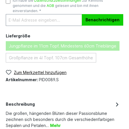
Ich habe die
Datenschutzbestimmungen
zur Kenntnis
genommen und die
AGB
gelesen und bin mit ihnen
einverstanden. *
Benachrichtigen
Liefergröße
Jungpflanze im 11cm Topf. Mindestens 60cm Trieblänge
Großpflanze im 4l Topf. 107cm Gesamthöhe
Zum Merkzettel hinzufügen
Artikelnummer:
PID0089.S
Beschreibung
Die großen, hängenden Blüten dieser Passionsblume
zeichnen sich besonders durch die verschiedenfarbigen
Sepalen und Petalen…
Mehr