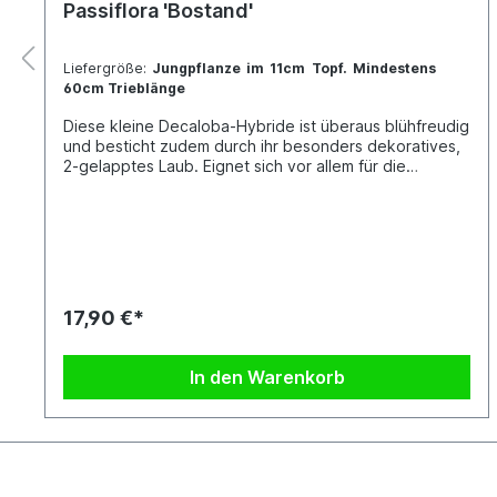
Passiflora 'Bostand'
Liefergröße:
Jungpflanze im 11cm Topf. Mindestens
60cm Trieblänge
Diese kleine Decaloba-Hybride ist überaus blühfreudig
und besticht zudem durch ihr besonders dekoratives,
2-gelapptes Laub. Eignet sich vor allem für die
Kübelkultur, doch auch die Kultur am Fensterbrett ist
möglich. Jede Pflanze ist einzigartig. Im Shop siehst du
Beispielfotos, damit Du ein grobes Bild davon hast, wie
die Pflanzen in etwa aussehen, wenn du sie erhältst.
Kreuzung: P. boenderi x P. standleyi
17,90 €*
In den Warenkorb