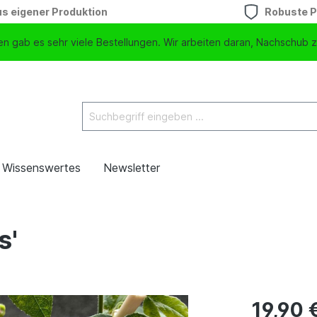
s eigener Produktion
Robuste P
n gab es sehr viele Bestellungen. Wir arbeiten daran, Nachschub z
Wissenswertes
Newsletter
s'
19,90 