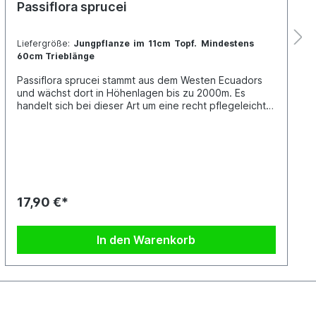
Passiflora sprucei
Liefergröße:
Jungpflanze im 11cm Topf. Mindestens
60cm Trieblänge
Passiflora sprucei stammt aus dem Westen Ecuadors
und wächst dort in Höhenlagen bis zu 2000m. Es
handelt sich bei dieser Art um eine recht pflegeleichte
Passionsblume. Die winterlichen Temperaturen sollten
10 Grad nicht unterschreiten, lieber sind ihr 12 - 18
Grad bei hellem Stand und hoher Luftfeuchtigkeit.
Benannt wurde Passiflora sprucei nach dem Englischen
Entdecker und Botaniker Richard Spruce (1817 -
1893). Jede Pflanze ist einzigartig. Im Shop siehst du
Beispielfotos, damit Du ein grobes Bild davon hast, wie
17,90 €*
die Pflanzen in etwa aussehen, wenn du sie erhältst.
In den Warenkorb