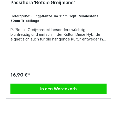
Passiflora 'Betsie Greijmans'
Liefergröße:
Jungpflanze im 11cm Topf. Mindestens
60cm Trieblänge
P. 'Betsie Greijmans' ist besonders wüchsig,
blühfreudig und einfach in der Kultur. Diese Hybride
eignet sich auch für die hängende Kultur entweder in
einem Ampeltopf, oder in einem Blumenkasten. Diese
Hybride ähnelt sehr stark P. 'Adularia'. Jede Pflanze ist
einzigartig. Im Shop siehst du Beispielfotos, damit Du
ein grobes Bild davon hast, wie die Pflanzen in etwa
aussehen, wenn du sie erhältst.Kreuzung: P.
sanguinolenta x P. citrina
16,90 €*
In den Warenkorb