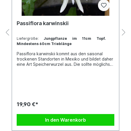
Passiflora karwinskii
Liefergröße:
Jungpflanze im 11cm Topf.
Mindestens 60cm Trieblänge
Passiflora karwinskii kommt aus den saisonal
trockenen Standorten in Mexiko und bildet daher
eine Art Speicherwurzel aus. Die sollte möglichst
in lockerem & luftigem Substrat gehalten werden.
Sie bildet zudem auch eher schwache (teilweise
sogar garkeine) Sprossranken aus und hat einen
kriechenden Wuchs. Als Hängepflanze in der
Ampel kommt sie gut zur Geltung, da sie nicht bei
jeder Gelegenheit versucht, nach oben zu
wachsen. Sie bildet auch zahlreiche weiße Blüten
19,90 €*
mit einem Durchmesser von ca. 4 cm an den
kürzeren nach unten hängenden Trieben aus. Ihr
Strahlenkranz ist hellviolett mit einem
In den Warenkorb
charakteristischen Knick nach ca. einem Drittel.
Jede Pflanze ist einzigartig. Im Shop siehst du