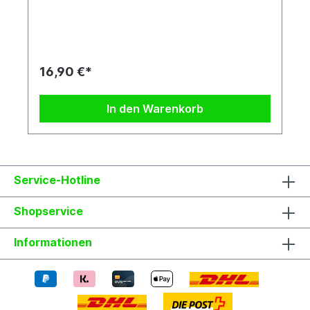
Blumenkasten. Diese Hybride ähnelt sehr stark P.
'Adularia'. Jede Pflanze ist einzigartig. Im Shop
siehst du Beispielfotos, damit Du ein grobes Bild
davon hast, wie die Pflanzen in etwa aussehen,
wenn du sie erhältst.Kreuzung: P.
sanguinolenta x P. citrina
16,90 €*
In den Warenkorb
Service-Hotline
Shopservice
Informationen