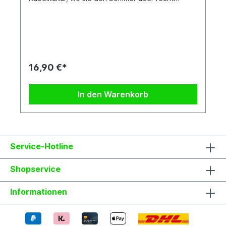
zuverlässig blüht. Im Winter sind die Blüten oft
nahezu vollständig weiß. Jede Pflanze ist
einzigartig. Im Shop siehst du Beispielfotos, damit
Du ein grobes Bild davon hast, wie die Pflanzen in
etwa aussehen, wenn du sie erhältst.
Kreuzung: P. 'Klara' x P. caerulea 'Constance
Eliott'
16,90 €*
In den Warenkorb
Service-Hotline
Shopservice
Informationen