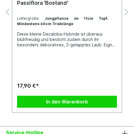
Passiflora 'Bostand'
Liefergröße:
Jungpflanze im 11cm Topf.
Mindestens 60cm Trieblänge
Diese kleine Decaloba-Hybride ist überaus
blühfreudig und besticht zudem durch ihr
besonders dekoratives, 2-gelapptes Laub. Eignet
sich vor allem für die Kübelkultur, doch auch die
Kultur am Fensterbrett ist möglich. Jede Pflanze
ist einzigartig. Im Shop siehst du Beispielfotos,
damit Du ein grobes Bild davon hast, wie die
Pflanzen in etwa aussehen, wenn du sie erhältst.
Kreuzung: P. boenderi x P. standleyi
17,90 €*
In den Warenkorb
Service-Hotline