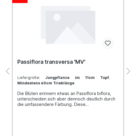
Passiflora transversa 'MV'
Liefergröße:
Jungpflanze im 11cm Topf.
Mindestens 60cm Trieblänge
Die Blüten erinnern etwas an Passiflora biflora,
unterscheiden sich aber dennoch deutlich durch
die umfassendere Färbung. Diese
wunderbare Decaloba Wildart eignet sich auch
wunderbar für die Kultur am Fensterbrett. Bei
diesem Klon von Markus Varga handelt es sich um
eine besonders schöne Form der Passiflora
transversa.Jede Pflanze ist einzigartig. Im Shop