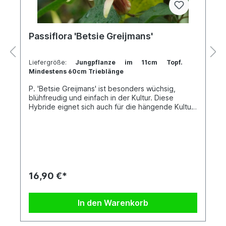
Passiflora 'Betsie Greijmans'
Liefergröße:
Jungpflanze im 11cm Topf.
Mindestens 60cm Trieblänge
P. 'Betsie Greijmans' ist besonders wüchsig,
blühfreudig und einfach in der Kultur. Diese
Hybride eignet sich auch für die hängende Kultur
entweder in einem Ampeltopf, oder in einem
Blumenkasten. Diese Hybride ähnelt sehr stark P.
'Adularia'. Jede Pflanze ist einzigartig. Im Shop
siehst du Beispielfotos, damit Du ein grobes Bild
davon hast, wie die Pflanzen in etwa aussehen,
wenn du sie erhältst.Kreuzung: P.
sanguinolenta x P. citrina
16,90 €*
In den Warenkorb