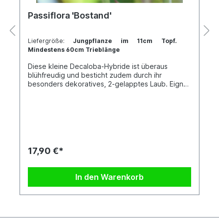
Passiflora 'Bostand'
Liefergröße:
Jungpflanze im 11cm Topf.
Mindestens 60cm Trieblänge
Diese kleine Decaloba-Hybride ist überaus
blühfreudig und besticht zudem durch ihr
besonders dekoratives, 2-gelapptes Laub. Eignet
sich vor allem für die Kübelkultur, doch auch die
Kultur am Fensterbrett ist möglich. Jede Pflanze
ist einzigartig. Im Shop siehst du Beispielfotos,
damit Du ein grobes Bild davon hast, wie die
Pflanzen in etwa aussehen, wenn du sie erhältst.
Kreuzung: P. boenderi x P. standleyi
17,90 €*
In den Warenkorb