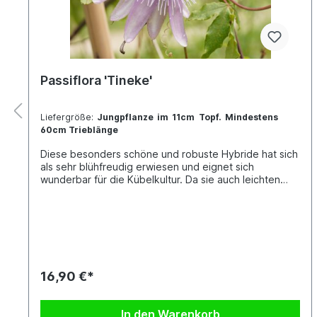
Passiflora 'Tineke'
Liefergröße:
Jungpflanze im 11cm Topf. Mindestens
60cm Trieblänge
Diese besonders schöne und robuste Hybride hat sich
als sehr blühfreudig erwiesen und eignet sich
wunderbar für die Kübelkultur. Da sie auch leichten
Frost verträgt, eignet sie sich teilweise auch für die
Auspflanzung an besonders geschützten Standorten
(z.B. ausgepflanzt in einem unbeheizten Gewächshaus
oder Wintergarten). Jede Pflanze ist einzigartig. Im
Shop siehst du Beispielfotos, damit Du ein grobes Bild
davon hast, wie die Pflanzen in etwa aussehen, wenn
du sie erhältst. Kreuzung: P. 'Purple Passion' x P.
16,90 €*
caerulea 'Constance Eliott'
In den Warenkorb