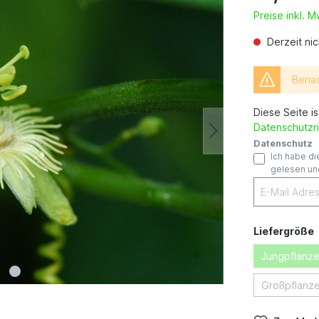
Preise inkl. 
Derzeit nic
Benac
Diese Seite i
Datenschutzri
Datenschutz
Ich habe d
gelesen und
Liefergröße
Jungpflanze
Großpflanze