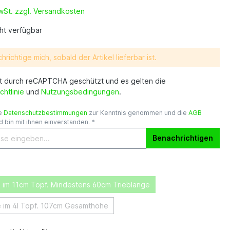
MwSt. zzgl. Versandkosten
ht verfügbar
hrichtige mich, sobald der Artikel lieferbar ist.
st durch reCAPTCHA geschützt und es gelten die
chtlinie
und
Nutzungsbedingungen
.
ie
Datenschutzbestimmungen
zur Kenntnis genommen und die
AGB
 bin mit ihnen einverstanden. *
Benachrichtigen
 im 11cm Topf. Mindestens 60cm Trieblänge
 im 4l Topf. 107cm Gesamthöhe