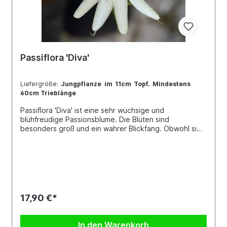
Passiflora 'Diva'
Liefergröße:
Jungpflanze im 11cm Topf. Mindestens
60cm Trieblänge
Passiflora 'Diva' ist eine sehr wüchsige und
blühfreudige Passionsblume. Die Blüten sind
besonders groß und ein wahrer Blickfang. Obwohl sie
sehr robust ist und Temperaturen bis ca. -5°C
aushalten kann, sollte sie dennoch im Winter stets über
dem Gefrierpunkt gehalten werden.Jede Pflanze ist
einzigartig. Im Shop siehst du Beispielfotos, damit Du
ein grobes Bild davon hast, wie die Pflanzen in etwa
aussehen, wenn du sie erhältst.Kreuzung: unbekannt x
unbekannt
17,90 €*
In den Warenkorb