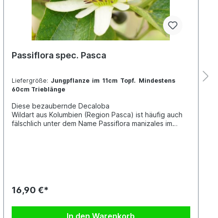
Passiflora spec. Pasca
Liefergröße:
Jungpflanze im 11cm Topf. Mindestens
60cm Trieblänge
Diese bezaubernde Decaloba
Wildart aus Kolumbien (Region Pasca) ist häufig auch
fälschlich unter dem Name Passiflora manizales im
Umlauf. Sie besticht durch die besondere Färbung der
kleinen, dekorativen Blüten. Ideal für die Kübelkultur
geeignet.Jede Pflanze ist einzigartig. Im Shop siehst
du Beispielfotos, damit Du ein grobes Bild davon hast,
wie die Pflanzen in etwa aussehen, wenn du sie
erhältst.
16,90 €*
In den Warenkorb