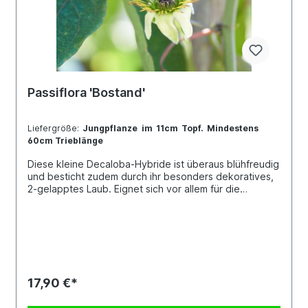
Passiflora 'Bostand'
Liefergröße:
Jungpflanze im 11cm Topf. Mindestens
60cm Trieblänge
Diese kleine Decaloba-Hybride ist überaus blühfreudig
und besticht zudem durch ihr besonders dekoratives,
2-gelapptes Laub. Eignet sich vor allem für die
Kübelkultur, doch auch die Kultur am Fensterbrett ist
möglich. Jede Pflanze ist einzigartig. Im Shop siehst du
Beispielfotos, damit Du ein grobes Bild davon hast, wie
die Pflanzen in etwa aussehen, wenn du sie erhältst.
Kreuzung: P. boenderi x P. standleyi
17,90 €*