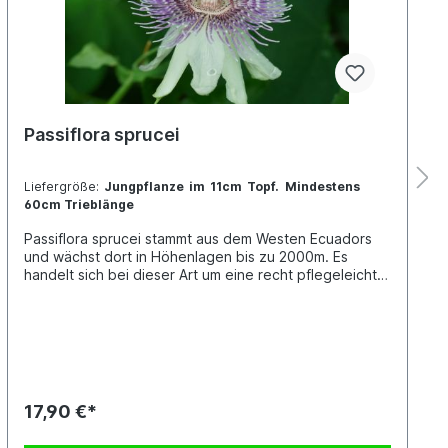
Passiflora sprucei
Liefergröße:
Jungpflanze im 11cm Topf. Mindestens
60cm Trieblänge
Passiflora sprucei stammt aus dem Westen Ecuadors
und wächst dort in Höhenlagen bis zu 2000m. Es
handelt sich bei dieser Art um eine recht pflegeleichte
Passionsblume. Die winterlichen Temperaturen sollten
10 Grad nicht unterschreiten, lieber sind ihr 12 - 18
Grad bei hellem Stand und hoher Luftfeuchtigkeit.
Benannt wurde Passiflora sprucei nach dem Englischen
Entdecker und Botaniker Richard Spruce (1817 -
1893). Jede Pflanze ist einzigartig. Im Shop siehst du
Beispielfotos, damit Du ein grobes Bild davon hast, wie
17,90 €*
die Pflanzen in etwa aussehen, wenn du sie erhältst.