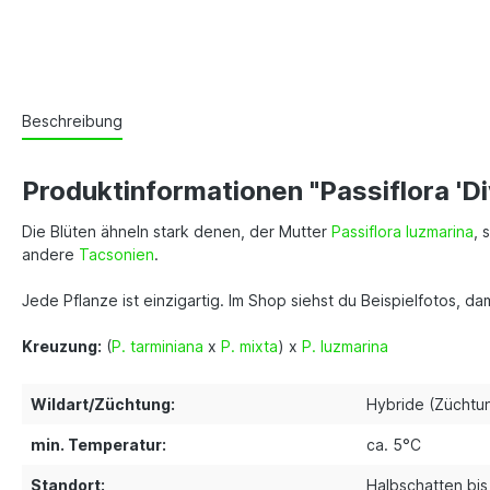
Beschreibung
Produktinformationen "Passiflora 'Di
Die Blüten ähneln stark denen, der Mutter
Passiflora luzmarina
, 
andere
Tacsonien
.
Jede Pflanze ist einzigartig. Im Shop siehst du Beispielfotos, d
Kreuzung:
(
P. tarminiana
x
P. mixta
) x
P. luzmarina
Wildart/Züchtung:
Hybride (Züchtu
min. Temperatur:
ca. 5°C
Standort:
Halbschatten bi