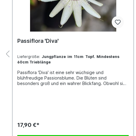
Passiflora 'Diva'
Liefergröße:
Jungpflanze im 11cm Topf. Mindestens
60cm Trieblänge
Passiflora 'Diva' ist eine sehr wüchsige und
blühfreudige Passionsblume. Die Blüten sind
besonders groß und ein wahrer Blickfang. Obwohl sie
sehr robust ist und Temperaturen bis ca. -5°C
aushalten kann, sollte sie dennoch im Winter stets über
dem Gefrierpunkt gehalten werden.Jede Pflanze ist
einzigartig. Im Shop siehst du Beispielfotos, damit Du
ein grobes Bild davon hast, wie die Pflanzen in etwa
aussehen, wenn du sie erhältst.Kreuzung: unbekannt x
unbekannt
17,90 €*