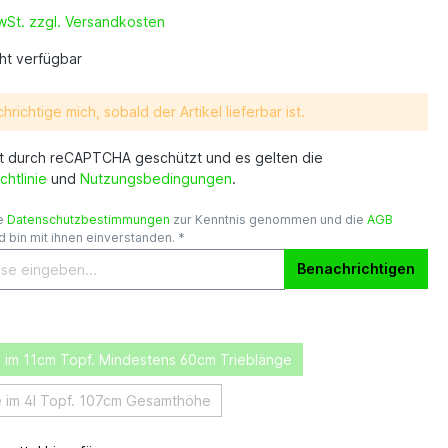
MwSt. zzgl. Versandkosten
ht verfügbar
hrichtige mich, sobald der Artikel lieferbar ist.
st durch reCAPTCHA geschützt und es gelten die
chtlinie
und
Nutzungsbedingungen
.
ie
Datenschutzbestimmungen
zur Kenntnis genommen und die
AGB
 bin mit ihnen einverstanden. *
Benachrichtigen
 im 11cm Topf. Mindestens 60cm Trieblänge
 im 4l Topf. 107cm Gesamthöhe